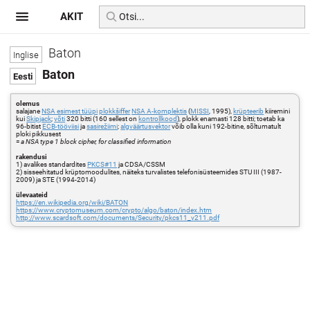
AKIT
Baton
Baton
olemus
salajane
NSA esimest tüüpi
plokkšiffer
NSA A-komplektis
(
MISSI
, 1995),
krüpteerib
kiiremini
kui
Skipjack
;
võti
320 bitti (160 sellest on
kontrollkood
), plokk enamasti 128 bitti; toetab ka
96-bitist
ECB-tööviisi
ja
sasirežiimi
;
algväärtusvektor
võib olla kuni 192-bitine, sõltumatult
ploki pikkusest
=
a NSA type 1 block cipher, for classified information
rakendusi
1) avalikes standardites
PKCS#11
ja CDSA/CSSM
2) sisseehitatud krüptomoodulites, näiteks turvalistes telefonisüsteemides STU III (1987-
2009) ja STE (1994-2014)
ülevaateid
https://en.wikipedia.org/wiki/BATON
https://www.cryptomuseum.com/crypto/algo/baton/index.htm
http://www.scardsoft.com/documents/Security/pkcs11_v211.pdf