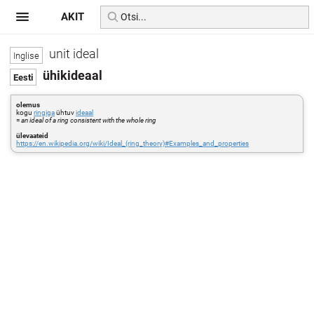
AKIT
unit ideal
ühikideaal
olemus
kogu
ringiga
ühtuv
ideaal
=
an ideal of a ring consistent with the whole ring
ülevaateid
https://en.wikipedia.org/wiki/Ideal_(ring_theory)#Examples_and_properties