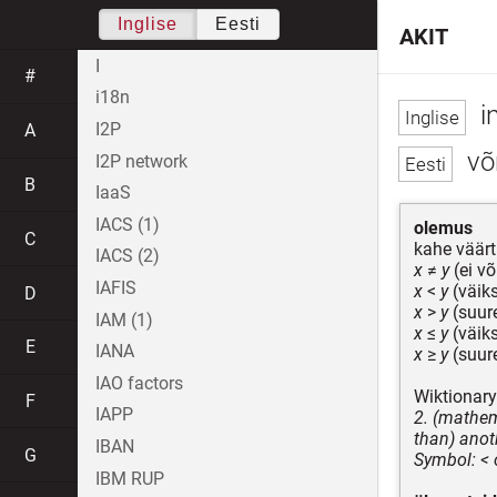
Inglise
Eesti
AKIT
I
#
i18n
in
I2P
A
võ
I2P network
B
IaaS
IACS (1)
olemus
C
kahe väär
IACS (2)
x
≠
y
(ei võ
IAFIS
x
<
y
(väik
D
x
>
y
(suur
IAM (1)
x
≤
y
(väik
E
IANA
x
≥
y
(suur
IAO factors
Wiktionary
F
IAPP
2. (mathema
than) anot
IBAN
G
Symbol: < o
IBM RUP