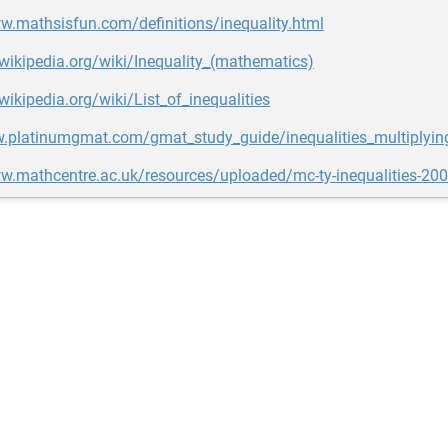
w.mathsisfun.com/definitions/inequality.html
.wikipedia.org/wiki/Inequality_(mathematics)
.wikipedia.org/wiki/List_of_inequalities
w.platinumgmat.com/gmat_study_guide/inequalities_multiplyin
w.mathcentre.ac.uk/resources/uploaded/mc-ty-inequalities-200