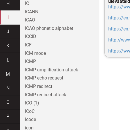
ülevaateid
H
IC
https://ww
ICANN
I
https://en
ICAO
ICAO phonetic alphabet
https://en
J
ICCID
http://ww
ICF
K
https://ww
ICM mode
L
ICMP
ICMP amplification attack
M
ICMP echo request
ICMP redirect
N
ICMP redirect attack
O
ICO (1)
ICoC
P
Icode
icon