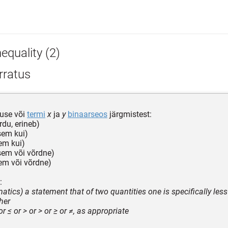
equality (2)
rratus
tuse või
termi
x
ja
y
binaarseos
järgmistest:
rdu, erineb)
sem kui)
em kui)
sem või võrdne)
em või võrdne)
:
tics) a statement that of two quantities one is specifically less
her
r ≤ or > or > or ≥ or ≠, as appropriate