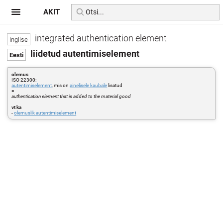
AKIT
integrated authentication element
liidetud autentimiselement
olemus
ISO 22300:
autentimiselement
, mis on
ainelisele kaubale
lisatud
=
authentication element that is added to the material good
vt ka
-
olemuslik autentimiselement