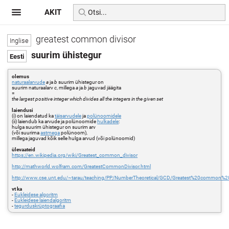
AKIT
greatest common divisor
suurim ühistegur
olemus
naturaalarvude
a
ja
b
suurim ühistegur on
suurim naturaalarv
c
, millega
a
ja
b
jaguvad jäägita
=
the largest positive integer which divides all the integers in the given set
laiendusi
(i) on laiendatud ka
täisarvudele
ja
polünoomidele
(ii) laiendub ka arvude ja polünoomide
hulkadele
:
hulga suurim ühistegur on suurim arv
(või suurima
astmega
polünoom),
millega jaguvad kõik selle hulga arvud (või polünoomid)
ülevaateid
https://en.wikipedia.org/wiki/Greatest_common_divisor
http://mathworld.wolfram.com/GreatestCommonDivisor.html
http://www.cse.unt.edu/~tarau/teaching/PP/NumberTheoretical/GCD/Greatest%20common%20
vt ka
-
Eukleidese algoritm
-
Eukleidese laiendalgoritm
-
tegurduskrüptograafia