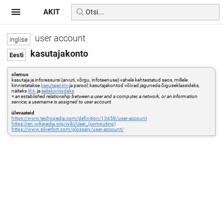
AKIT
user account
kasutajakonto
olemus
kasutaja ja inforessursi (arvuti, võrgu, infoteenuse) vahele kehtestatud seos, millele
kinnistatakse
kasutajanimi
ja parool; kasutajakontod võivad jaguneda õiguseklassideks,
näiteks
liht-
ja
eeliskontodeks
=
an established relationship between a user and a computer, a network, or an information
service; a username is assigned to user account
ülevaateid
https://www.techopedia.com/definition/13458/user-account
https://en.wikipedia.org/wiki/User_(computing)
https://www.silverfort.com/glossary/user-account/