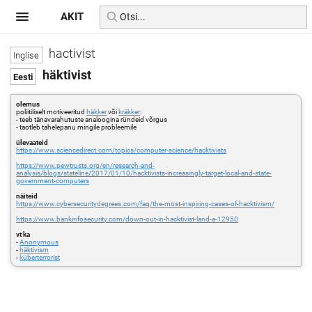
AKIT
hactivist
häktivist
olemus
poliitiliselt motiveeritud
häkker
või
kräkker
:
- teeb tänavarahutuste analoogina ründeid võrgus
- taotleb tähelepanu mingile probleemile
ülevaateid
https://www.sciencedirect.com/topics/computer-science/hacktivists
https://www.pewtrusts.org/en/research-and-
analysis/blogs/stateline/2017/01/10/hacktivists-increasingly-target-local-and-state-
government-computers
näiteid
https://www.cybersecuritydegrees.com/faq/the-most-inspiring-cases-of-hacktivism/
https://www.bankinfosecurity.com/down-out-in-hacktivist-land-a-12950
vt ka
-
Anonymous
-
häktivism
-
küberterrorist