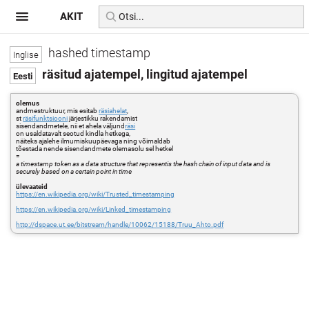
AKIT
hashed timestamp
räsitud ajatempel, lingitud ajatempel
olemus
andmestruktuur, mis esitab
räsiahelat
,
st
räsifunktsiooni
järjestikku rakendamist
sisendandmetele, nii et ahela väljund
räsi
on usaldatavalt seotud kindla hetkega,
näiteks ajalehe ilmumiskuupäevaga ning võimaldab
tõestada nende sisendandmete olemasolu sel hetkel
=
a timestamp token as a data structure that representis the hash chain of input data and is
securely based on a certain point in time
ülevaateid
https://en.wikipedia.org/wiki/Trusted_timestamping
https://en.wikipedia.org/wiki/Linked_timestamping
http://dspace.ut.ee/bitstream/handle/10062/15188/Truu_Ahto.pdf