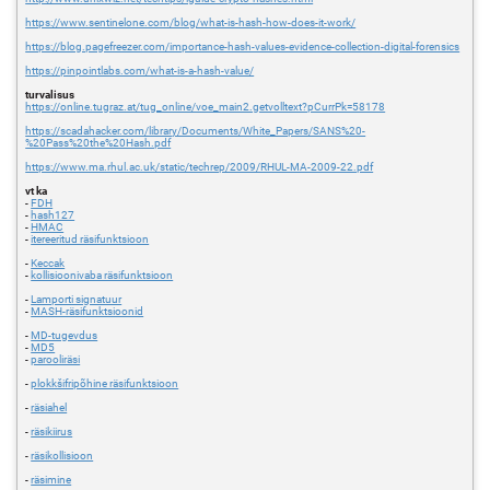
https://www.sentinelone.com/blog/what-is-hash-how-does-it-work/
https://blog.pagefreezer.com/importance-hash-values-evidence-collection-digital-forensics
https://pinpointlabs.com/what-is-a-hash-value/
turvalisus
https://online.tugraz.at/tug_online/voe_main2.getvolltext?pCurrPk=58178
https://scadahacker.com/library/Documents/White_Papers/SANS%20-
%20Pass%20the%20Hash.pdf
https://www.ma.rhul.ac.uk/static/techrep/2009/RHUL-MA-2009-22.pdf
vt ka
-
FDH
-
hash127
-
HMAC
-
itereeritud räsifunktsioon
-
Keccak
-
kollisioonivaba räsifunktsioon
-
Lamporti signatuur
-
MASH-räsifunktsioonid
-
MD-tugevdus
-
MD5
-
parooliräsi
-
plokkšifripõhine räsifunktsioon
-
räsiahel
-
räsikiirus
-
räsikollisioon
-
räsimine