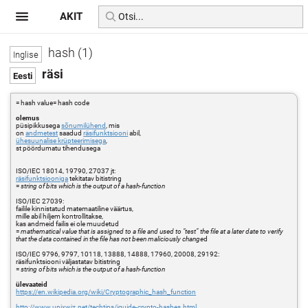
AKIT
hash (1)
räsi
= hash value= hash code
olemus
püsipikkusega
sõnumilühend
, mis
on
andmetest
saadud
räsifunktsiooni
abil,
ühesuunalise krüpteerimisega
,
st pöördumatu tihendusega
ISO/IEC 18014, 19790, 27037 jt:
räsifunktsiooniga
tekitatav bitistring
=
string of bits which is the output of a hash-function
ISO/IEC 27039:
failile kinnistatud matemaatiline väärtus,
mille abil hiljem kontrollitakse,
kas andmeid failis ei ole muudetud
=
mathematical value that is assigned to a file and used to “test” the file at a later date to verify
that the data contained in the file has not been maliciously change
d
ISO/IEC 9796, 9797, 10118, 13888, 14888, 17960, 20008, 29192:
räsifunktsiooni väljastatav bitistring
=
string of bits which is the output of a hash-function
ülevaateid
https://en.wikipedia.org/wiki/Cryptographic_hash_function
http://www.unixwiz.net/techtips/iguide-crypto-hashes.html