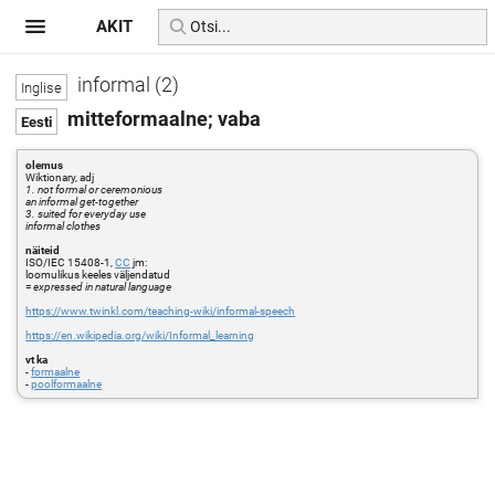
AKIT
informal (2)
mitteformaalne; vaba
olemus
Wiktionary, adj
1. not formal or ceremonious
an informal get-together
3. suited for everyday use
informal clothes
näiteid
ISO/IEC 15408-1,
CC
jm:
loomulikus keeles väljendatud
=
expressed in natural language
https://www.twinkl.com/teaching-wiki/informal-speech
https://en.wikipedia.org/wiki/Informal_learning
vt ka
-
formaalne
-
poolformaalne