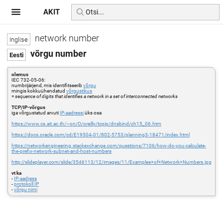
AKIT
network number
võrgu number
olemus
IEC 732-05-06:
numbrijärjend, mis identifitseerib
võrgu
mingis kokkuühendatud
võrgustikus
=
sequence of digits that identifies a network in a set of interconnected networks
TCP/IP-võrgus
iga võrgustatud arvuti
IP-aadressi
üks osa
https://www.cs.ait.ac.th/~on/O/oreilly/tcpip/dnsbind/ch15_06.htm
https://docs.oracle.com/cd/E19504-01/802-5753/planning3-18471/index.html
https://networkengineering.stackexchange.com/questions/7106/how-do-you-calculate-
the-prefix-network-subnet-and-host-numbers
http://slideplayer.com/slide/3546113/12/images/11/Examples+of+Network+Numbers.jpg
vt ka
-
IP-aadress
-
protokoll IP
-
võrgu nimi