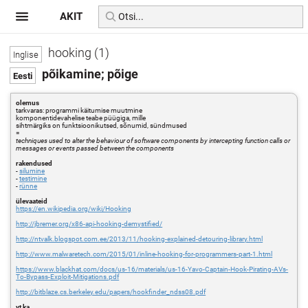
AKIT
hooking (1)
põikamine; põige
olemus
tarkvaras: programmi käitumise muutmine
komponentidevahelise teabe püügiga, mille
sihtmärgiks on funktsioonikutsed, sõnumid, sündmused
=
techniques used to alter the behaviour of software components by intercepting function calls or
messages or events passed between the components
rakendused
-
silumine
-
testimine
-
rünne
ülevaateid
https://en.wikipedia.org/wiki/Hooking
http://jbremer.org/x86-api-hooking-demystified/
http://ntvalk.blogspot.com.ee/2013/11/hooking-explained-detouring-library.html
http://www.malwaretech.com/2015/01/inline-hooking-for-programmers-part-1.html
https://www.blackhat.com/docs/us-16/materials/us-16-Yavo-Captain-Hook-Pirating-AVs-
To-Bypass-Exploit-Mitigations.pdf
http://bitblaze.cs.berkeley.edu/papers/hookfinder_ndss08.pdf
vt ka