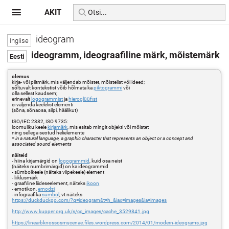
AKIT
ideogram
ideogramm, ideograafiline märk, mõistemärk
olemus
kirja- või piltmärk, mis väljendab mõistet, mõistelist või ideed;
sõltuvalt kontekstist võib hõlmata ka
piktogrammi
või
olla sellest kaudsem;
erinevalt
logogrammist
ja
hieroglüüfist
ei väljenda keelelist elementi
(sõna, sõnaosa, silpi, häälikut)
ISO/IEC 2382, ISO 9735:
loomuliku keele
kirjamärk
, mis esitab mingit objekti või mõistet
ning sellega seotud helielemente
=
in a natural language, a graphic character that represents an object or a concept and
associated sound elements
näiteid
- hiina kirjamärgid on
logogrammid
, kuid osa neist
(näiteks numbrimärgid) on ka ideogrammid
- sümbolkeele (näiteks viipekeele) element
- liiklusmärk
- graafiline liideseelement, näiteks
ikoon
- emotikon,
emodzi
- infograafika
sümbol
, vt näiteks
https://duckduckgo.com/?q=ideogram&t=h_&iax=images&ia=images
http://www.kupper.org.uk/s/cc_images/cache_3529841.jpg
https://linearbknossosmycenae.files.wordpress.com/2014/01/modern-ideograms.jpg