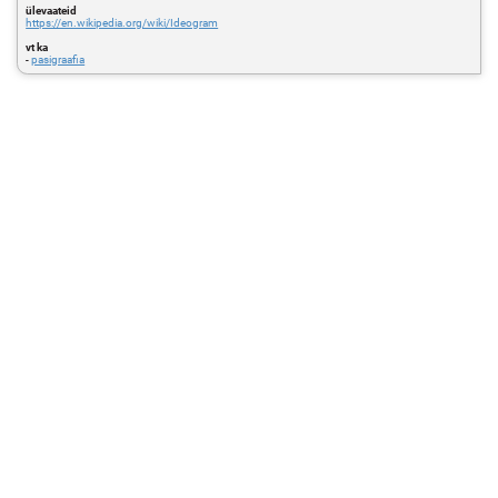
ülevaateid
https://en.wikipedia.org/wiki/Ideogram
vt ka
-
pasigraafia