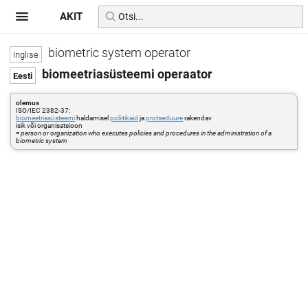
AKIT
biometric system operator
biomeetriasüsteemi operaator
olemus
ISO/IEC 2382-37:
biomeetriasüsteemi
haldamisel
poliitikaid
ja
protseduure
rakendav
isik või organisatsioon
=
person or organization who executes policies and procedures in the administration of a
biometric system