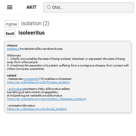
AKIT
isolation (2)
isoleeritus
olemus
eraldatus
kontekstist sõltuvas tähenduses
Wiktionary:
1. (chiefly uncountable) the state of being isolated, detached, or separated; the state of being
away from other people
5. (medicine) the separation of a patient, suffering from a contagious disease, from contact with
others (compare: quarantine)
näiteid
- käitatavate
protsesside
(1b) eraldatus üksteisest
https://en.wikipedia.org/wiki/Process_isolation
-
andmebaas
isüsteemi oleku sõltumatus sellest,
kas tehingud tehti rööbiti või järjestikku,
st rööptehingute vastastikune sõltumatus
https://en.wikipedia.org/wiki/Isolation_(database_systems)
- sotsiaalne lahutatus
https://en.wikipedia.org/wiki/Social_isolation