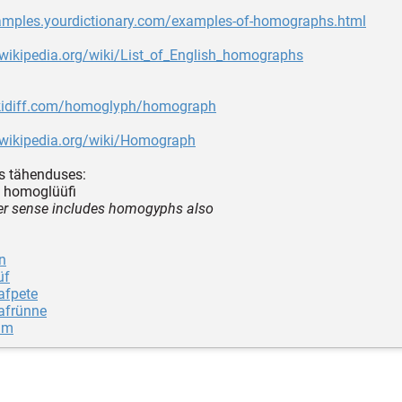
xamples.yourdictionary.com/examples-of-homographs.html
.wikipedia.org/wiki/List_of_English_homographs
ikidiff.com/homoglyph/homograph
n.wikipedia.org/wiki/Homograph
s tähenduses:
 homoglüüfi
er sense includes homogyphs also
n
üf
afpete
afrünne
üm