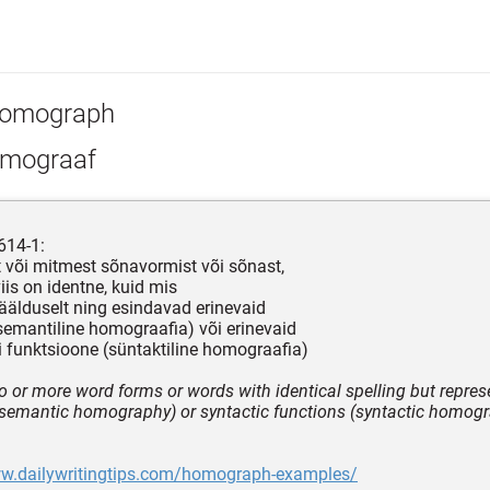
omograph
mograaf
614-1:
 või mitmest sõnavormist või sõnast,
viis on identne, kuid mis
äälduselt ning esindavad erinevaid
semantiline homograafia) või erinevaid
si funktsioone (süntaktiline homograafia)
o or more word forms or words with identical spelling but represe
semantic homography) or syntactic functions (syntactic homog
ww.dailywritingtips.com/homograph-examples/