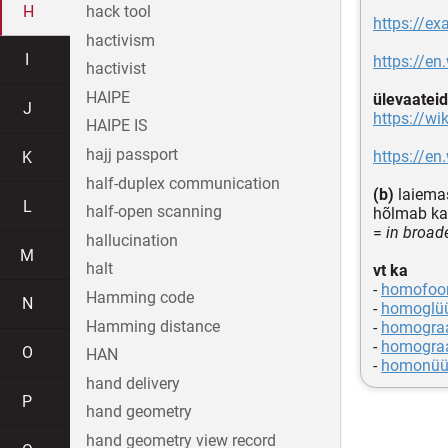
H
hack tool
https://e
hactivism
I
https://en
hactivist
HAIPE
ülevaateid
J
https://w
HAIPE IS
hajj passport
https://e
K
half-duplex communication
(b)
laiema
L
half-open scanning
hõlmab ka
=
in broad
hallucination
M
halt
vt ka
-
homofoo
Hamming code
N
-
homoglü
Hamming distance
-
homogra
-
homogra
O
HAN
-
homonü
hand delivery
P
hand geometry
hand geometry view record