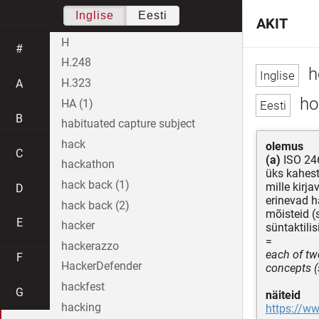
Inglise
Eesti
AKIT
H
#
H.248
h
H.323
A
ho
HA (1)
B
habituated capture subject
hack
olemus
C
(a)
ISO 24
hackathon
üks kahest
hack back (1)
mille kirja
D
erinevad h
hack back (2)
mõisteid (
E
hacker
süntaktili
=
hackerazzo
each of tw
F
HackerDefender
concepts (
hackfest
G
näiteid
hacking
https://w