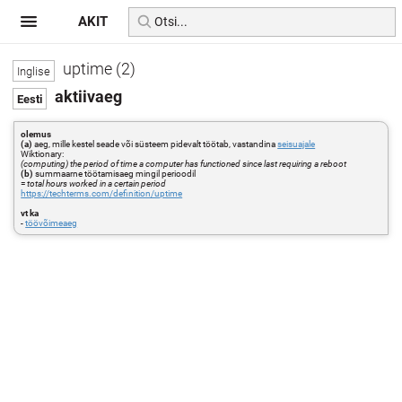
AKIT
uptime (2)
aktiivaeg
olemus
(a)
aeg, mille kestel seade või süsteem pidevalt töötab, vastandina
seisuajale
Wiktionary:
(computing) the period of time a computer has functioned since last requiring a reboot
(b)
summaarne töötamisaeg mingil perioodil
=
total hours worked in a certain period
https://techterms.com/definition/uptime
vt ka
-
töövõimeaeg