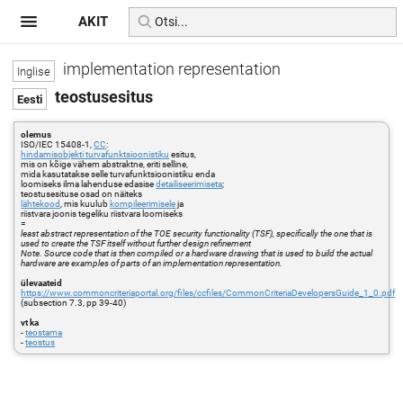
AKIT
implementation representation
teostusesitus
olemus
ISO/IEC 15408-1,
CC
:
hindamisobjekti turvafunktsioonistiku
esitus,
mis on kõige vähem abstraktne, eriti selline,
mida kasutatakse selle turvafunktsioonistiku enda
loomiseks ilma lahenduse edasise
detailiseerimiseta
;
teostusesituse osad on näiteks
lähtekood
, mis kuulub
kompileerimisele
ja
riistvara joonis tegeliku riistvara loomiseks
=
least abstract representation of the TOE security functionality (TSF), specifically the one that is
used to create the TSF itself without further design refinement
Note. Source code that is then compiled or a hardware drawing that is used to build the actual
hardware are examples of parts of an implementation representation.
ülevaateid
https://www.commoncriteriaportal.org/files/ccfiles/CommonCriteriaDevelopersGuide_1_0.pdf
(subsection 7.3, pp 39-40)
vt ka
-
teostama
-
teostus