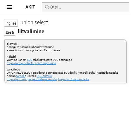
AKIT
union select
liitvalimine
olemus
päringute tulemeid ühendav valimine
=
selection combining the results of queries
näiteid
valimine kahest
SQL
tabelist vastava SQL-päringuga
https://www.dofactory.com/sql/union
turvalisus
UNION ALL SELECT sisaldavat päringut saab puuduliku kontrolli puhul kasutada näiteks
haldus
parooli
nullivaks
SQL-süstiks
https://portswigger.net/web-security/sql-injection/union-attacks