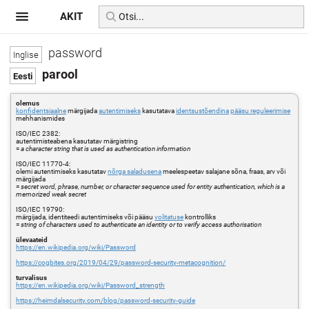
AKIT
password
parool
olemus
konfidentsiaalne
märgijada
autentimiseks
kasutatava
identsustõendina
pääsu reguleerimise
mehhanismides
ISO/IEC 2382:
autentimisteabena kasutatav märgistring
=
a character string that is used as authentication information
ISO/IEC 11770-4:
olemi autentimiseks kasutatav
nõrga saladusena
meelespeetav salajane sõna, fraas, arv või
märgijada
=
secret word, phrase, number, or character sequence used for entity authentication, which is a
memorized weak secret
ISO/IEC 19790:
märgijada, identiteedi autentimiseks või pääsu
volitatuse
kontrolliks
=
string of characters used to authenticate an identity or to verify access authorisation
ülevaateid
https://en.wikipedia.org/wiki/Password
https://cogbites.org/2019/04/29/password-security-metacognition/
turvalisus
https://en.wikipedia.org/wiki/Password_strength
https://heimdalsecurity.com/blog/password-security-guide