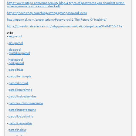
https://www.intego.com/mac-security-blog/4-types-of-passwords-you-shouldnt-create-
unless-you-want-your-account-hacked/
https://phoenixnap.com/blog/strong-great-password-ideas
http://openwall.com/presentations/Passwords12-The-Future-Of-Hashing/
https://towardsdatascience.com/why-password-validation-is-garbage-56e0d766c12e
vt ka
-
aegparool
-
ainuparool
-
algparool
-
graafiline parool
-
hetkparool
-
nõrk parool
-
paroolfraas
-
parooli entroopia
-
parooli kontroll
-
parooli murdmine
-
parooli selveasendus
-
parooli sünkroniseerimine
-
parooli tugevdamine
-
paroolide peitmine
-
parooligeneraator
-
paroolihaldur