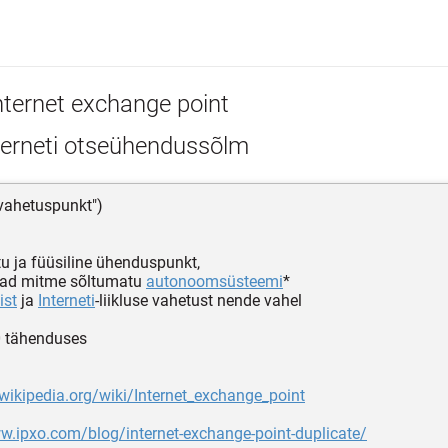
nternet exchange point
terneti otseühendussõlm
i vahetuspunkt")
tu ja füüsiline ühenduspunkt,
ad mitme sõltumatu
autonoomsüsteemi
*
ist
ja
Interneti
-liikluse vahetust nende vahel
 tähenduses
.wikipedia.org/wiki/Internet_exchange_point
w.ipxo.com/blog/internet-exchange-point-duplicate/