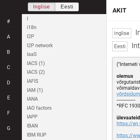
Inglise
Eesti
AKIT
I
#
i18n
I
I2P
A
In
I2P network
B
IaaS
IACS (1)
("Internet
C
IACS (2)
olemus
IAFIS
võrgutaris
D
võimaldav
IAM (1)
võrdsidum
E
IANA
---------------
*RFC 1930
IAO factors
F
IAPP
ülevaateid
https://en
IBAN
G
IBM RUP
https://ww