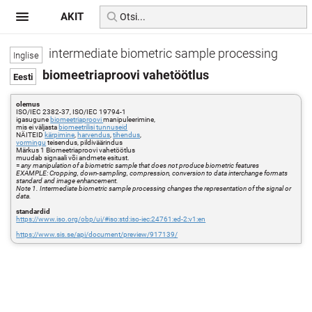
AKIT
intermediate biometric sample processing
biomeetriaproovi vahetöötlus
olemus
ISO/IEC 2382-37, ISO/IEC 19794-1
igasugune
biomeetriaproovi
manipuleerimine,
mis ei väljasta
biomeetrilisi tunnuseid
NÄITEID
kärpimine
,
harvendus
,
tihendus
,
vormingu
teisendus, pildiväärindus
Märkus 1 Biomeetriaproovi vahetöötlus
muudab signaali või andmete esitust.
=
any manipulation of a biometric sample that does not produce biometric features
EXAMPLE: Cropping, down-sampling, compression, conversion to data interchange formats
standard and image enhancement.
Note 1. Intermediate biometric sample processing changes the representation of the signal or
data.
standardid
https://www.iso.org/obp/ui/#iso:std:iso-iec:24761:ed-2:v1:en
https://www.sis.se/api/document/preview/917139/