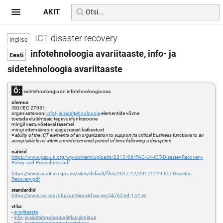
AKIT
ICT disaster recovery
infotehnoloogia avariitaaste, info- ja
sidetehnoloogia avariitaaste
Õ:
sidetehnoloogia on infotehnoloogia osa
olemus
ISO/IEC 27031:
organisatsiooni
info(- ja side)tehnoloogia
elementide võime
toetada elutähtsaid tegevusfunktsioone
mingil vastuvõetaval tasemel
mingi ettemääratud ajaga pärast katkestust
=
ability of the ICT elements of an organization to support its critical business functions to an
acceptable level within a predetermined period of time following a disruption
näiteid
https://www.pac-uk.org/wp-content/uploads/2013/06/PAC-UK-ICT-Disaster-Recovery-
Policy-and-Procedures.pdf
https://www.audit.vic.gov.au/sites/default/files/2017-12/20171129-ICT-Disaster-
Recovery.pdf
standardid
https://www.iso.org/obp/ui/#iso:std:iso-iec:24762:ed-1:v1:en
vt ka
-
avariitaaste
-
info- ja sidetehnoloogia jätkuvalmidus
-
info- ja sidetehnoloogia taastekava