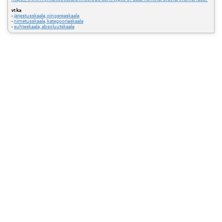
vt ka
-
järjestusskaala, pingereaskaala
-
nimetusskaala, kategooriaskaala
-
suhteskaala, absoluutskaala