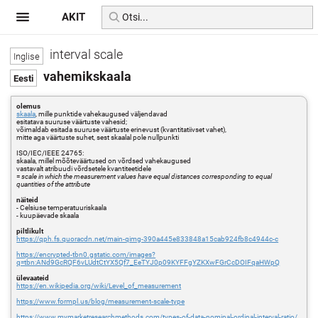
AKIT
interval scale
vahemikskaala
olemus
skaala
, mille punktide vahekaugused väljendavad
esitatava suuruse väärtuste vahesid;
võimaldab esitada suuruse väärtuste erinevust (kvantitatiivset vahet),
mitte aga väärtuste suhet, sest skaalal pole nullpunkti
ISO/IEC/IEEE 24765:
skaala, millel mõõteväärtused on võrdsed vahekaugused
vastavalt atribuudi võrdsetele kvantiteetidele
=
scale in which the measurement values have equal distances corresponding to equal
quantities of the attribute
näiteid
- Celsiuse temperatuuriskaala
- kuupäevade skaala
piltlikult
https://qph.fs.quoracdn.net/main-qimg-390a445e833848a15cab924fb8c4944c-c
https://encrypted-tbn0.gstatic.com/images?
q=tbn:ANd9GcRQF6vLUdtCtYX5Qf7_EeTYJ0p09KYFFgYZKXwFGrCcDOIFqaHWpQ
ülevaateid
https://en.wikipedia.org/wiki/Level_of_measurement
https://www.formpl.us/blog/measurement-scale-type
https://www.mymarketresearchmethods.com/types-of-data-nominal-ordinal-interval-ratio/