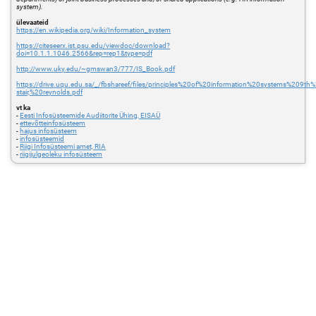
system).
ülevaateid
https://en.wikipedia.org/wiki/Information_system
https://citeseerx.ist.psu.edu/viewdoc/download?
doi=10.1.1.1046.2566&rep=rep1&type=pdf
http://www.uky.edu/~gmswan3/777/IS_Book.pdf
https://drive.uqu.edu.sa/_/fbshareef/files/principles%20of%20information%20systems%209th%
stair,%20reynolds.pdf
vt ka
-
Eesti Infosüsteemide Audiitorite Ühing, EISAÜ
-
ettevõtteinfosüsteem
-
hajus infosüsteem
-
infosüsteemid
-
Riigi Infosüsteemi amet, RIA
-
riigijulgeoleku infosüsteem