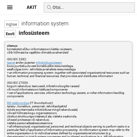
AKIT
information system
infosüsteem
olemus
kontekstist sõltuv informatsiooni käitlev süsteem,
võib hõlmata ka vajalikke võimaldusvahendeid
ISO/IEC 2382:
teavet
andev ja jaotav
infotöötlussüsteem
koos juurdekuuluvate korralduslike ressurssidega,
sealhulgas inim-, tehniliste ja rahaliste ressurssidega
=
an information processing system, together with associated organizational resources such as
human, technical, and financial resources, that provides and distributes information
ISO/IEC 27000:
kogum rakendusi, teenuseid, infotehnoloogilisi varasid
või muid informatsiooni käitluse komponente
=
set of applications, services, information technology assets, or other information-handling
components
BSI etalonturbes
(IT Grundschutz):
taristu-, korraldus-, personali-, tehnikaobjektid
tööde sooritamiseks infotöötluse mingil rakendusalal,
võivad hõlmata kogu organisatsiooni,
üksikut struktuuriga määratud ala, näiteks osakonda,
ühiseid protsesse või rakendusi,
näiteks personaliteabesüsteemina
=
all infrastructural, organisational, personnel, and technical objects serving to perform tasks in a
particular field of application of information processing. An information system may refer to the
entire organisation or to individual areas defined by organisational structures (e.g.
departments) or joint business processes and/or shared applications (e.g. HR information