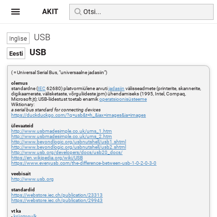
AKIT
USB
USB
( = Universal Serial Bus, "universaalne jadasiin")
olemus
standardne (
IEC
62680) platvormiülene arvuti
jadasiin
välisseadmete (printerite, skannerite,
digikaamerate, välisketaste, võrguliideste jpm) ühendamiseks (1995, Intel, Compaq,
Microsoft jt); USB-liidestust toetab enamik
operatsioonisüsteeme
Wiktionary:
a serial bus standard for connecting devices
https://duckduckgo.com/?q=usb&t=h_&iax=images&ia=images
ülevaateid
http://www.usbmadesimple.co.uk/ums_1.htm
http://www.usbmadesimple.co.uk/ums_2.htm
http://www.beyondlogic.org/usbnutshell/usb1.shtml
http://www.beyondlogic.org/usbnutshell/usb2.shtml
http://www.usb.org/developers/docs/usb20_docs/
https://en.wikipedia.org/wiki/USB
https://www.everyusb.com/the-difference-between-usb-1-0-2-0-3-0
veebisait
http://www.usb.org
standardid
https://webstore.iec.ch/publication/23313
https://webstore.iec.ch/publication/29943
vt ka
-
krüptopulk