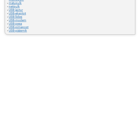
-
mälupulk
-
netipulk
-
USB jaotur
-
USB-eksploit
-
USB-liides
-
USB-modem
-
USB-pesa
-
USB-pimepost
-
USB-pääsmik