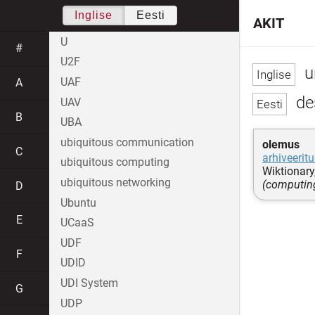
Inglise
Eesti
AKIT
U
#
U2F
u
UAF
A
des
UAV
B
UBA
ubiquitous communication
olemus
C
arhiveerit
ubiquitous computing
Wiktionary,
ubiquitous networking
(computing,
D
Ubuntu
E
UCaaS
UDF
F
UDID
UDI System
G
UDP