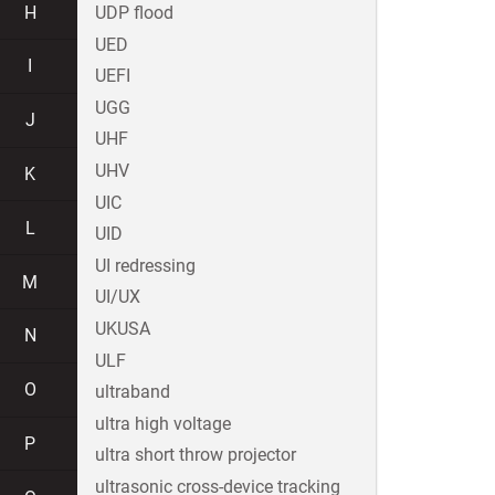
H
UDP flood
UED
I
UEFI
UGG
J
UHF
UHV
K
UIC
L
UID
UI redressing
M
UI/UX
UKUSA
N
ULF
O
ultraband
ultra high voltage
P
ultra short throw projector
ultrasonic cross-device tracking