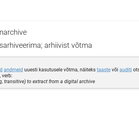
narchive
arhiveerima; arhiivist võtma
ud
andmeid
uuesti kasutusele võtma, näiteks
taaste
või
auditi
ots
 verb:
 transitive) to extract from a digital archive