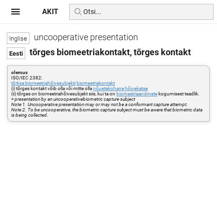
AKIT
uncooperative presentation
tõrges biomeetriakontakt, tõrges kontakt
olemus
ISO/IEC 2382:
tõrksa biomeetriahõivesubjekti
biomeetriakontakt
(i) tõrges kontakt võib olla või mitte olla
nõuetekohane hõivekatse
(ii) tõrges on biomeetriahõivesubjekt siis, kui ta on
biomeetriaandmete
kogumisest teadlik.
=
presentation by an uncooperativebiometric capture subject
Note 1. Uncooperative presentation may or may not be a conformant capture attempt.
Note 2. To be uncooperative, the biometric capture subject must be aware that biometric data
is being collected.