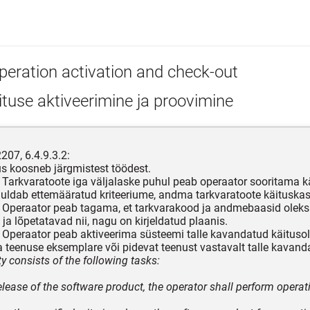
peration activation and check-out
tuse aktiveerimine ja proovimine
207, 6.4.9.3.2:
s koosneb järgmistest töödest.
1 Tarkvaratoote iga väljalaske puhul peab operaator sooritama kä
huldab ettemääratud kriteeriume, andma tarkvaratoote käituska
2 Operaator peab tagama, et tarkvarakood ja andmebaasid oleks
 ja lõpetatavad nii, nagu on kirjeldatud plaanis.
3 Operaator peab aktiveerima süsteemi talle kavandatud käitusol
 teenuse eksemplare või pidevat teenust vastavalt talle kavand
ty consists of the following tasks:
elease of the software product, the operator shall perform operati