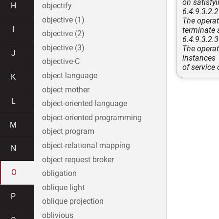
on satisfyi
H
objectify
6.4.9.3.2.2
objective (1)
The operat
I
terminate 
objective (2)
6.4.9.3.2.3
objective (3)
The operato
J
instances
objective-C
of service
object language
K
object mother
L
object-oriented language
object-oriented programming
M
object program
object-relational mapping
N
object request broker
O
obligation
oblique light
P
oblique projection
oblivious