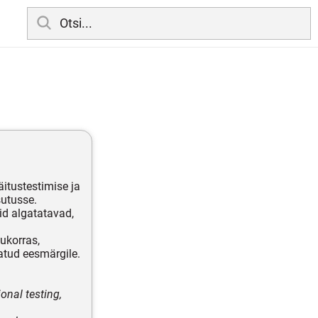
itustestimise ja
sutusse.
id algatatavad,
ukorras,
atud eesmärgile.
onal testing,