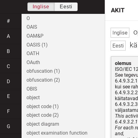
Inglise
Eesti
AKIT
O
#
OAIS
o
OAM&P
A
käi
OASIS (1)
B
OATH
OAuth
olemus
C
ISO/IEC 12
obfuscation (1)
See tegevu
obfuscation (2)
6.4.9.3.2.
D
kui see ra
OBIS
6.4.9.3.2.
E
object
käitatavad
6.4.9.3.2.
object code (1)
väljastama
F
object code (2)
This activi
6.4.9.3.2.1
object diagram
G
For each r
object examination function
and,