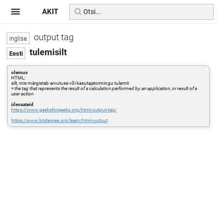
AKIT
output tag
tulemisilt
olemus
HTML:
silt, mis märgistab arvutuse või kasutajatoimingu tulemit
=
the tag that represents the result of a calculation performed by an application, or result of a
user action
ülevaateid
https://www.geeksforgeeks.org/html-output-tag/
https://www.bitdegree.org/learn/html-output