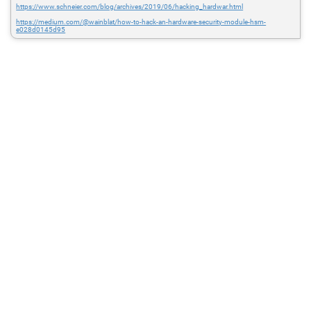
https://www.schneier.com/blog/archives/2019/06/hacking_hardwar.html
https://medium.com/@wainblat/how-to-hack-an-hardware-security-module-hsm-
e028d0145d95