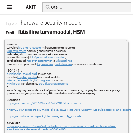
AKIT
hardware security module
füüsiline turvamoodul, HSM
olemus
turvaline
krüptoprotsessor
, mille peamine otstarve on
krüptovõtmete
haldus, genereerimine, talletus,
võtmetega krüptooperatsioonide kiirendamine,
ja tundliku materjali
krüpteeritult
varundamine
;
tavaliselt pakub
tugevat autentimist
ja
urkimistõrjet
;
teostatud on peamiselt
kiipkaardina
,
pistikplaadina
või iseseisva seadmena
ISO 13491:
turvaline krüptovahend
, mis annab
turvalisi
krüptograafilisi
teenuseid, näiteks
võtme genereerimist
,
krüptogrammi
loomist,
PIN-koodi
transleerimist,
sertifikaadi
signeerimist
=
securte cryptographic device that provides a set of secure cryptographic services, e.g. key
generation, cryptogram creation, PIN translation, and certificate signing
ülevaateid
https://rwc.iacr.org/2015/Slides/RWC-2015-Hampton.pdf
http://2014.hackitoergosum.org/slides/day2_Hardware_Security_Modules:attacks_and_secure
https://en.wikipedia.org/wiki/Hardware_security_module
turvalisus
https://cyware.com/news/vulnerabilities-in-hardware-security-modules-hsms-allow-
attackers-to-retrieve-sensitive-data-3002e405