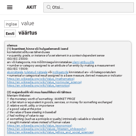
AKIT
value
väärtus
olemus
(1) kvantiteet, hinne või hulgaelemendi isend
kontekstist sõltuvas tähenduses
=
a quantity, grade, or instance of a set element in a context-dependent sense
ISO/IEC 25000:
arv või kategooria, mis mõõtmisega kinnistatakse
olemi
atribuudile
=
number or category assigned to an attribute of an entity by making a measurement
ISO/IEC 15939:
alusnäitajale
,
tuletatud näitajale
või
indikaatorile
kinnistatud arv- või kategooriatulem
=
numerical or categorical result assigned to a base measure, derived measure or indicator
https://en.wikipedia.org/wiki/Value_(mathematics)
https://en.wikipedia.org/wiki/Value_(computer_science)
https://en.wikipedia.org/wiki/Value_(semiotics)
(2) majanduslik või muu kasulikkus või tähtsus
Merriam-Webster:
1: the monetary worth of something : MARKET PRICE
2: a fair return or equivalent in goods, services, or money for something exchanged
3: relative worth, utility, or importance
// a good value at the price
// the value of base stealing in baseball
// had nothing of value to say
4: something (such as a principle or quality) intrinsically valuable or desirable
// sought material values instead of human values
https://en.wikipedia.org/wiki/Value_(economics)
https://en.wikipedia.org/wiki/Values_(Western_philosophy)
https://en.wikipedia.org/wiki/Value_(ethics_and_social_sciences)