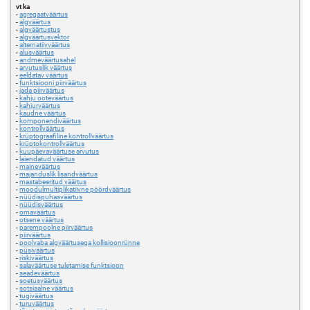
vt ka
-
agregaatväärtus
-
algväärtus
-
algväärtustus
-
algväärtusvektor
-
alternatiivväärtus
-
alusväärtus
-
andmeväärtusahel
-
arvutuslik väärtus
-
eeldatav väärtus
-
funktsiooni piirväärtus
-
jada piirväärtus
-
kahju ooteväärtus
-
kahjurväärtus
-
kaudne väärtus
-
komponendiväärtus
-
kontrollväärtus
-
krüptograafiline kontrollväärtus
-
krüptokontrollväärtus
-
kuupäevaväärtuse arvutus
-
laiendatud väärtus
-
maineväärtus
-
majanduslik lisandväärtus
-
mastabeeritud väärtus
-
moodulmultiplikatiivne pöördväärtus
-
nüüdispuhasväärtus
-
nüüdisväärtus
-
omaväärtus
-
otsene väärtus
-
parempoolne piirväärtus
-
piirväärtus
-
poolvaba algväärtusega kollisioonrünne
-
püsiväärtus
-
riskiväärtus
-
salaväärtuse tuletamise funktsioon
-
seadeväärtus
-
soetusväärtus
-
sotsiaalne väärtus
-
tugiväärtus
-
turuväärtus