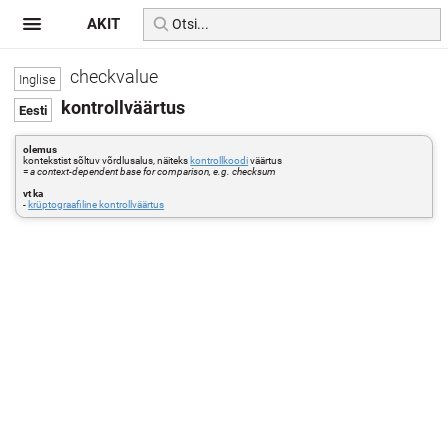
AKIT
checkvalue
kontrollväärtus
olemus
kontekstist sõltuv võrdlusalus, näiteks
kontrollkoodi
väärtus
=
a context-dependent base for comparison, e.g. checksum
vt ka
-
krüptograafiline kontrollväärtus