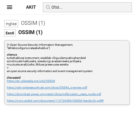
AKIT
OSSIM (1)
OSSIM (1)
(= Open Source Security Information Management,
"lähtekoodiga turvateabehaldus")
olemus
turbehalduse instrument, sisaldab võrguülema abivahendeid
sündmuste halduseks, sissetungi avastamiseks ja tõrjeks,
muutuste analüüsiks, liikluse ja teenuste seireks
=
an open source security information and event management system
ülevaateid
https://en.wikipedia.org/wiki/OSSIM
https://cdn-cybersecurity.att.com/docs/OSSIM_overview.pdf
https://download.osgeo.org/ossim/docs/pdfs/ossim_users_guide.pdf
https://www.scribd.com/document/112726589/OSSIM-Hands-On-pdf#