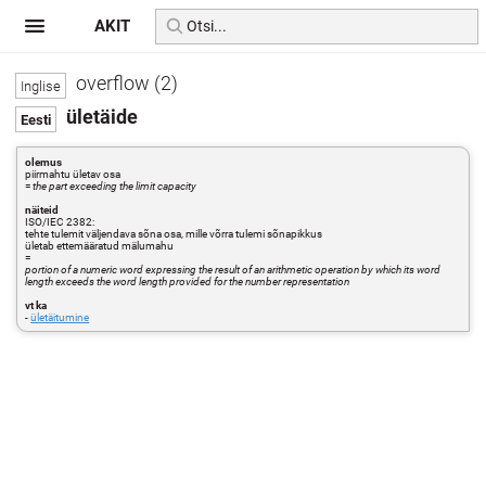
AKIT
overflow (2)
ületäide
olemus
piirmahtu ületav osa
=
the part exceeding the limit capacity
näiteid
ISO/IEC 2382:
tehte tulemit väljendava sõna osa, mille võrra tulemi sõnapikkus
ületab ettemääratud mälumahu
=
portion of a numeric word expressing the result of an arithmetic operation by which its word
length exceeds the word length provided for the number representation
vt ka
-
ületäitumine