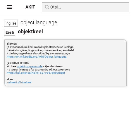
AKIT
object language
objektkeel
olemus
(1)
vaatlusalune keel, mida kirjeldatakse teise keelega,
näiteks loogikas, lingvistikas, matemaatikas, arvutialal
=
the language that is described by a metalanguage
https://en.wikipedia.org/wiki/Object_language
(2)
ISO/IEC 2382:
sihtkeel
objektprogrammide
väljendamiseks
=
a target language for expressing object programs
https://hal.science/hal-01627936/document
vt ka
-
objektipõhine keel