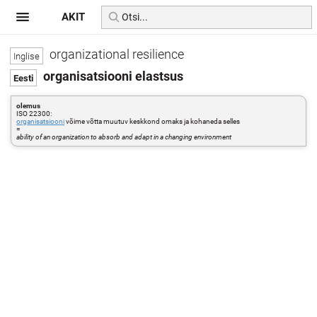
AKIT
organizational resilience
organisatsiooni elastsus
olemus
ISO 22300:
organisatsiooni
võime võtta muutuv keskkond omaks ja kohaneda selles
=
ability of an organization to absorb and adapt in a changing environment