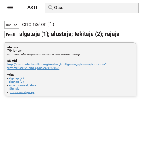
AKIT
originator (1)
algataja (1); alustaja; tekitaja (2); rajaja
olemus
Wiktionary:
someone who originates, creates or founds something
näiteid
http://standards.tiaonline.org/market_intelligence_/glossary/index.cfm?
term=%25%22T%5FQSR%2C%20%0A
vt ka
-
algataja (2)
-
algataja (3)
-
autentimise algataja
-
lähetaja
-
prognoosi algataja