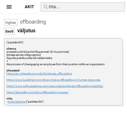
AKIT
offboarding
väljutus
("pardaltvõtt")
olemus
protseduurid töösuhte lõppemisel või muutumisel,
töötaja senise rolliga seotud
õiguste ja atribuutide kõrvaldamiseks
=
the process of disengaging an employee from their position within an organization
ülevaateid
https://en.wikipedia.org/wiki/Employee_offboarding
https://www.lucidchart.com/blog/what-is-offboarding-in-human-resources
https://www.softwareadvice.com/resources/employee-offboarding-checklist/
https://factorialhr.com/blog/offboarding-process/
vt ka
-
kodundamine
("pardalevõtt")