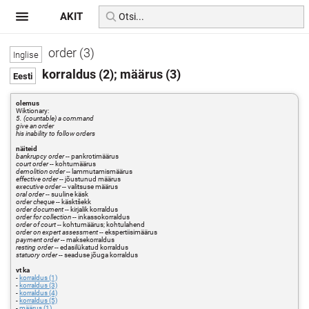
AKIT
order (3)
korraldus (2); määrus (3)
olemus
Wiktionary:
5. (countable) a command
give an order
his inability to follow orders
näiteid
bankrupcy order
-- pankrotimäärus
court order
-- kohtumäärus
demolition order
-- lammutamismäärus
effective order
-- jõustunud määrus
executive order
-- valitsuse määrus
oral order
-- suuline käsk
order cheque
-- käsktšekk
order document
-- kirjalik korraldus
order for collection
-- inkassokorraldus
order of court
-- kohtumäärus; kohtulahend
order on expert assessment
-- ekspertiisimäärus
payment order
-- maksekorraldus
resting order
-- edasilükatud korraldus
statuory order
-- seaduse jõuga korraldus
vt ka
-
korraldus (1)
-
korraldus (3)
-
korraldus (4)
-
korraldus (5)
-
määrus (1)