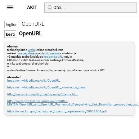
AKIT
OpenURL
OpenURL
olemus
teabeobjektide
veebi
keskne standard, mis
määrab
metaandmete
ja
identifikaatorite
süntaksi ja
võimaldab teabe kirjelduse
kodeerida
URL
-kujule;
URL-kood viitab teaberessursile endale ja kontekstteabele,
ei viita teaberessursi asukohale
=
a standardized format for encoding a description of a resource within a URL
ülevaateid
https://en.wikipedia.org/wiki/OpenURL
https://en.wikipedia.org/wiki/OpenURL_knowledge_base
http://www.dlib.org/dlib/may06/apps/05apps.html
http://www.powershow.com/view/256853-
MGY3M/OpenURL_and_OpenURL_Framework_Demystifying_Link_Resolution_powerpoint_ppt_p
https://www.loc.gov/catdir/lcpaig/openurl_requirements_20031104.pdf