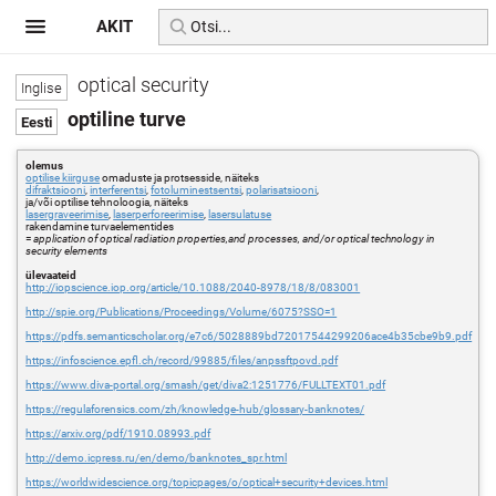
AKIT
optical security
optiline turve
olemus
optilise kiirguse
omaduste ja protsesside, näiteks
difraktsiooni
,
interferentsi
,
fotoluminestsentsi
,
polarisatsiooni
,
ja/või optilise tehnoloogia, näiteks
lasergraveerimise
,
laserperforeerimise
,
lasersulatuse
rakendamine turvaelementides
=
application of optical radiation properties,and processes, and/or optical technology in
security elements
ülevaateid
http://iopscience.iop.org/article/10.1088/2040-8978/18/8/083001
http://spie.org/Publications/Proceedings/Volume/6075?SSO=1
https://pdfs.semanticscholar.org/e7c6/5028889bd72017544299206ace4b35cbe9b9.pdf
https://infoscience.epfl.ch/record/99885/files/anpssftpovd.pdf
https://www.diva-portal.org/smash/get/diva2:1251776/FULLTEXT01.pdf
https://regulaforensics.com/zh/knowledge-hub/glossary-banknotes/
https://arxiv.org/pdf/1910.08993.pdf
http://demo.icpress.ru/en/demo/banknotes_spr.html
https://worldwidescience.org/topicpages/o/optical+security+devices.html