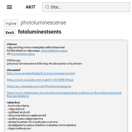
AKIT
photoluminescense
fotoluminestsents
olemus
valguse kiirgumine materjalist selle kiiritamisel
lühilainelisema valgusega,
ultraviolettkiirgusega
või
röntgenkiirgusega
Wiktionary:
(physics) luminescence following the absorption of a photon
ülevaateid
http://www.explainthatstuff.com/luminescence.html
https://www.youtube.com/watch?v=bTrBRFgPpz4
https://en.wikipedia.org/wiki/Photoluminescence
https://www.intechopen.com/books/luminescence-an-outlook-on-the-phenomena-and-
their-applications
rakendusi
- luminofoorlamp
- valgusdiood
- optilised andurid
- dokumentide turvaelemendid
- optiline pesuvalgendamine
- ainete koostise või omaduste uurimine
- ainejälgede tuvastus (keskkonnakaitse, kriminalistika)
- diagnostika ja ravi