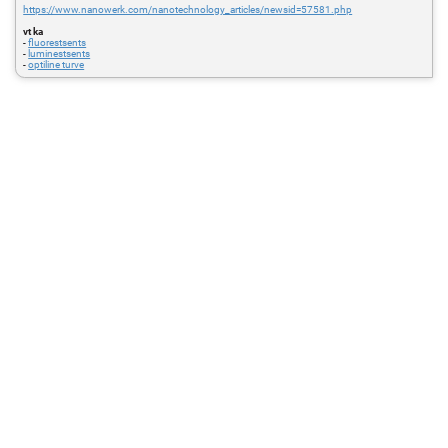
https://www.nanowerk.com/nanotechnology_articles/newsid=57581.php
vt ka
-
fluorestsents
-
luminestsents
-
optiline turve