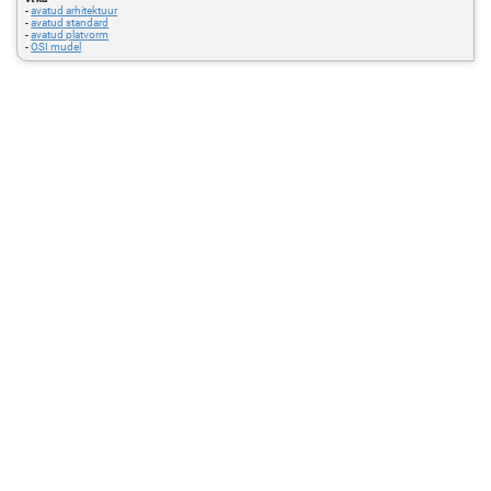
-
avatud arhitektuur
-
avatud standard
-
avatud platvorm
-
OSI mudel