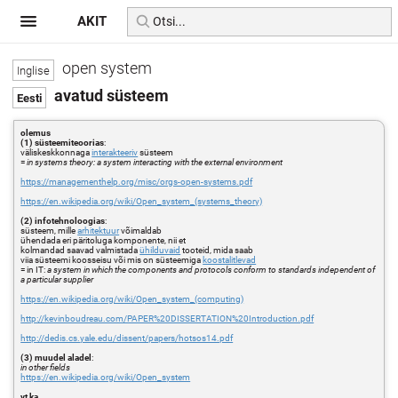
AKIT
open system
avatud süsteem
olemus
(1) süsteemiteoorias
:
väliskeskkonnaga
interakteeriv
süsteem
=
in systems theory: a system interacting with the external environment
https://managementhelp.org/misc/orgs-open-systems.pdf
https://en.wikipedia.org/wiki/Open_system_(systems_theory)
(2) infotehnoloogias
:
süsteem, mille
arhitektuur
võimaldab
ühendada eri päritoluga komponente, nii et
kolmandad saavad valmistada
ühilduvaid
tooteid, mida saab
viia süsteemi koosseisu või mis on süsteemiga
koostalitlevad
= in IT:
a system in which the components and protocols conform to standards independent of
a particular supplier
https://en.wikipedia.org/wiki/Open_system_(computing)
http://kevinboudreau.com/PAPER%20DISSERTATION%20Introduction.pdf
http://dedis.cs.yale.edu/dissent/papers/hotsos14.pdf
(3) muudel aladel
:
in other fields
https://en.wikipedia.org/wiki/Open_system
vt ka