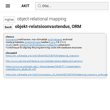
AKIT
object-relational mapping
objekt-relatsioonvastendus, ORM
olemus
programmi
mehhanism, mis võimaldab
andmebaasis
andmeid
otsida ja käidelda
objektipõhistes
keeltes (
Java
, C#, C++);
objekti
seob
relatsioonandmebaasiga
metaandme
deskriptor
=
a technique for aligning the programming code with database structures
ülevaateid
https://en.wikipedia.org/wiki/Object%E2%80%93relational_mapping
http://www.service-architecture.com/articles/object-relational-mapping/
https://www.cs.colorado.edu/~kena/classes/5448/f11/presentation-
materials/orm_ababneh.pdf
https://en.wikipedia.org/wiki/Comparison_of_object%E2%80%93relational_mapping_software