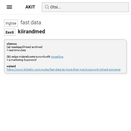
AKIT
fast data
kiirandmed
olemus
(a)
reaalajapõhised andmed
=
real-time data
(b)
selge määratluseta turunduslik
moesõna
=
a marketing buzzword
näiteid
https://www.linkedin.com/pulse/fast-data-its-more-than-just-buzzword-richard-scrivener