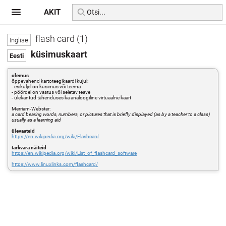
AKIT
flash card (1)
küsimuskaart
olemus
õppevahend kartoteegikaardi kujul:
- esiküljel on küsimus või teema
- pöördel on vastus või seletav teave
- ülekantud tähenduses ka analoogiline virtuaalne kaart
Merriam-Webster:
a card bearing words, numbers, or pictures that is briefly displayed (as by a teacher to a class)
usually as a learning aid
ülevaateid
https://en.wikipedia.org/wiki/Flashcard
tarkvara näiteid
https://en.wikipedia.org/wiki/List_of_flashcard_software
https://www.linuxlinks.com/flashcard/