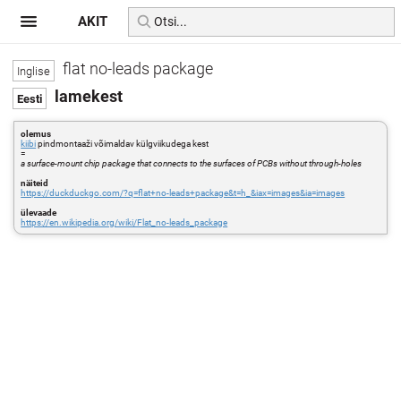
AKIT
flat no-leads package
lamekest
olemus
kiibi
pindmontaaži võimaldav külgviikudega kest
=
a surface-mount chip package that connects to the surfaces of PCBs without through-holes
näiteid
https://duckduckgo.com/?q=flat+no-leads+package&t=h_&iax=images&ia=images
ülevaade
https://en.wikipedia.org/wiki/Flat_no-leads_package