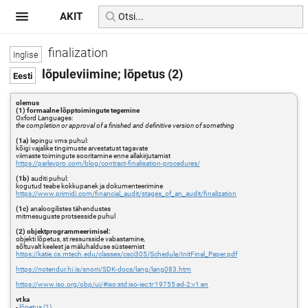
AKIT
finalization
lõpuleviimine; lõpetus (2)
olemus
(1) formaalne lõpptoimingute tegemine
Oxford Languages:
the completion or approval of a finished and definitive version of something
(1a)
lepingu vms puhul:
kõigi vajalike tingimuste arvestatust tagavate
viimaste toimingute sooritamine enne allakirjutamist
https://parleypro.com/blog/contract-finalisation-procedures/
(1b)
auditi puhul:
kogutud teabe kokkupanek ja dokumenteerimine
https://www.primidi.com/financial_audit/stages_of_an_audit/finalization
(1c)
analoogilistes tähendustes
mitmesuguste protsesside puhul
(2) objektprogrammeerimisel:
objekti lõpetus, st ressursside vabastamine,
sõltuvalt keelest ja mäluhalduse süsteemist
https://katie.cs.mtech.edu/classes/csci305/Schedule/InitFinal_Paper.pdf
https://notendur.hi.is/snorri/SDK-docs/lang/lang083.htm
https://www.iso.org/obp/ui/#iso:std:iso-iec:tr:19755:ed-2:v1:en
vt ka
-
lõpetus (1)