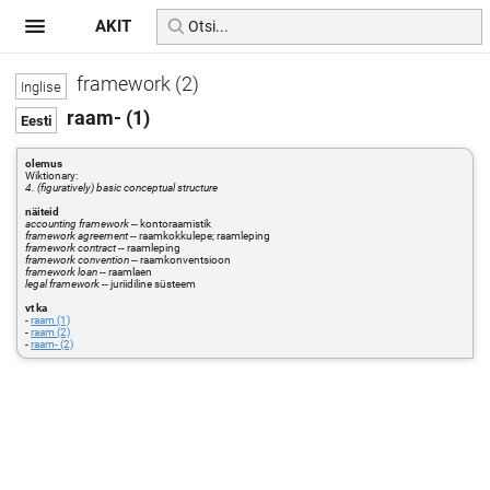
AKIT
framework (2)
raam- (1)
olemus
Wiktionary:
4. (figuratively) basic conceptual structure
näiteid
accounting framework
-- kontoraamistik
framework agreement
-- raamkokkulepe; raamleping
framework contract
-- raamleping
framework convention
-- raamkonventsioon
framework loan
-- raamlaen
legal framework
-- juriidiline süsteem
vt ka
-
raam (1)
-
raam (2)
-
raam- (2)